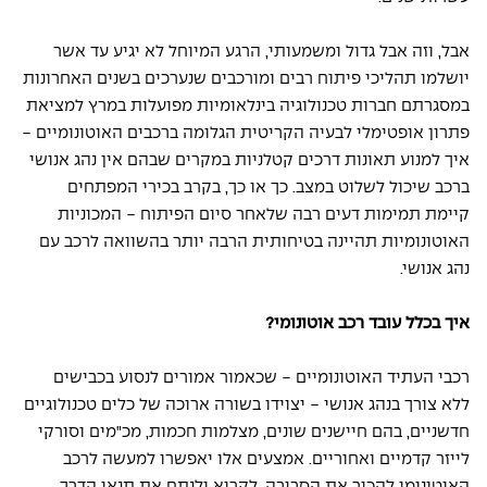
אבל, וזה אבל גדול ומשמעותי, הרגע המיוחל לא יגיע עד אשר 
יושלמו תהליכי פיתוח רבים ומורכבים שנערכים בשנים האחרונות 
במסגרתם חברות טכנולוגיה בינלאומיות מפועלות במרץ למציאת 
פתרון אופטימלי לבעיה הקריטית הגלומה ברכבים האוטונומיים - 
איך למנוע תאונות דרכים קטלניות במקרים שבהם אין נהג אנושי 
ברכב שיכול לשלוט במצב. כך או כך, בקרב בכירי המפתחים 
קיימת תמימות דעים רבה שלאחר סיום הפיתוח - המכוניות 
האוטונומיות תהיינה בטיחותית הרבה יותר בהשוואה לרכב עם 
נהג אנושי. 
איך בכלל עובד רכב אוטונומי? 
רכבי העתיד האוטונומיים - שכאמור אמורים לנסוע בכבישים 
ללא צורך בנהג אנושי - יצוידו בשורה ארוכה של כלים טכנולוגיים 
חדשניים, בהם חיישנים שונים, מצלמות חכמות, מכ"מים וסורקי 
לייזר קדמיים ואחוריים. אמצעים אלו יאפשרו למעשה לרכב 
האוטונומי להכיר את הסביבה, לקרוא ולנתח את תנאי הדרך 