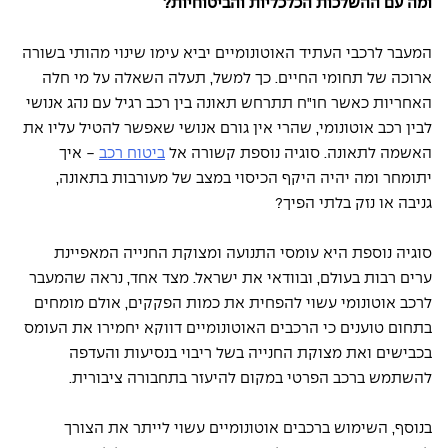
ומה עם ההשלכות הכלכליות והביטוחיות? 
המעבר לרכבי העתיד האוטונומיים יביא עימו שינוי מהותי בשורה 
ארוכה של תחומי החיים. כך למשל, תעלה השאלה על מי חלה 
האחריות כאשר חו"ח תתרחש תאונה בין רכב רגיל עם נהג אנושי 
לבין רכב אוטונומי, שהרי אין גורם אנושי שאפשר להטיל עליו את 
האשמה לתאונה. סוגיה נוספת קשורה אל 
ביטוח רכב
- איך 
יתומחר ומה יהיה היקף הכיסוי במצב של מעורבות בתאונה, 
גניבה או נזק בלתי הפיך? 
סוגיה נוספת היא עומסי התנועה ומצוקת החנייה המאפיינת 
ערים רבות בעולם, ובוודאי את ישראל. מצד אחד, נראה שהמעבר 
לרכב אוטונומי עשוי להפחית את כמות הפקקים, אולם מומחים 
בתחום טוענים כי הרכבים האוטונומיים דווקא יחמירו את העומס 
בכבישים ואת מצוקת החנייה בשל ריבוי בנסיעות והעדפה 
להשתמש ברכב הפרטי במקום להיעזר בתחבורה ציבורית. 
בנוסף, השימוש ברכבים אוטונומיים עשוי לייתר את הצורך 