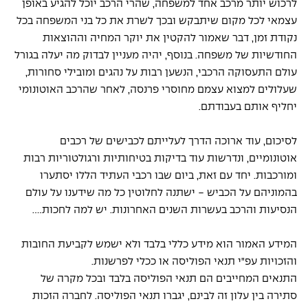
לרכוש יותר מרכב אחד למשפחה, שהרי הרכב יוכל להגיע באופן 
עצמאי לכל מקום שיתבקש ובכך לשרת את כל בני המשפחה בכל 
נקודת זמן, דבר שאמור להקטין את יוקר המחיה וההוצאות 
החודשיות של משפחה. בנוסף, יהיה מעניין לבדוק מה יעלה בגורל 
עולם התעסוקה הרכבי, הנשען רבות על נהגים ומובילי סחורות, 
שעלולים למצוא עצמם מחוסרי פרנסה, לאחר שהרכב האוטונומי 
יחליף אותם בעבודתם. 
לסיכום, עוד ארוכה הדרך לעלייתם לכבישים של רכבים 
אוטונומיים, ונדרשות עוד בדיקות בטיחותיות ורגולטוריות רבות 
ומורכבות. יחד עם זאת, ביום שבו רכבי העתיד הללו יסתערו 
בהמוניהם על הכביש - ישתנה לחלוטין כל מה שידענו על עולם 
הנסיעות והרכב בעשרות השנים האחרונות. יש למה לחכות.... 
המידע האמור הוא מידע כללי בלבד ולא ישמש לקביעת החובות 
והזכויות עפ"י תנאי הפוליסה או ככלי לפרשנות.
התנאים המחייבים הם תנאי הפוליסה בלבד ובכל מקרה של 
סתירה בין עלון זה לבינם, יגברו תנאי הפוליסה. לחברה הזכות 