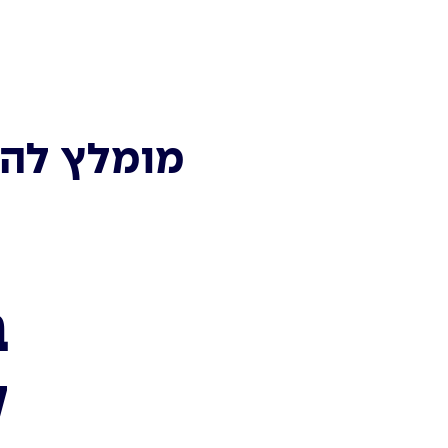
מומלץ להכ
ב
ק