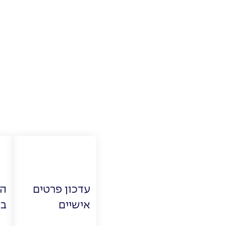
עדכון פרטים
הו
אישיים
בק