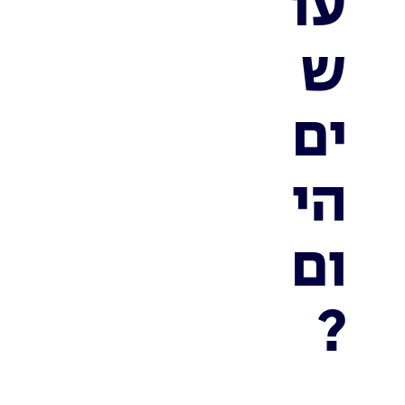
עו
ש
ים
הי
ום
?