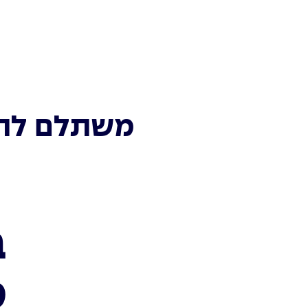
משתלם להכי
ב
מ