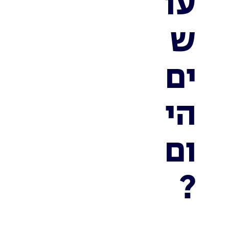
עו
ש
ים
הי
ום
?