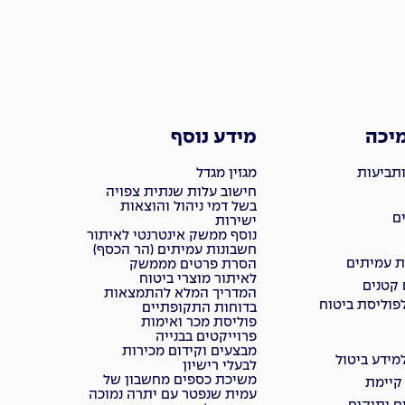
מיכה
מידע נוסף
ותביעות
מגזין מגדל
חישוב עלות שנתית צפויה
בשל דמי ניהול והוצאות
ם
ישירות
נוסף ממשק אינטרנטי לאיתור
חשבונות עמיתים (הר הכסף)
ת עמיתים
הסרת פרטים מממשק
לאיתור מוצרי ביטוח
 קטנים
המדריך המלא להתמצאות
פוליסת ביטוח
בדוחות התקופתיים
פוליסת מכר ואימות
פרוייקטים בבנייה
מבצעים וקידום מכירות
ידע ביטול
לבעלי רישיון
משיכת כספים מחשבון של
 קיימת
עמית שנפטר עם יתרה נמוכה