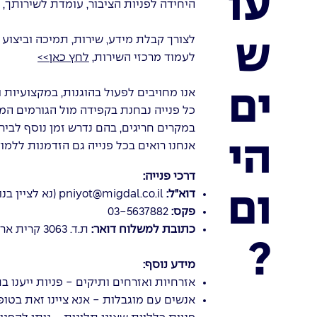
עו
היחידה לפניות הציבור, עומדת לשירותך,
לצורך קבלת מידע, שירות, תמיכה וביצוע
ש
לעמוד מרכזי השירות,
לחץ כאן>>
אנו מחויבים לפעול בהוגנות, במקצועיות ו
ים
כל פנייה נבחנת בקפידה מול הגורמים המקצועיים 
במקרים חריגים, בהם נדרש זמן נוסף לביר
הי
אנחנו רואים בכל פנייה גם הזדמנות ללמ
דרכי פנייה:
דוא"ל:
pniyot@migdal.co.il
(נא לציין ב
ום
פקס:
03-5637882
כתובת למשלוח דואר:
ת.ד. 3063 קרית אריה פתח תקווה, מיקוד 4951106.
?
מידע נוסף:
אזרחיות ואזרחים ותיקים - פניות ייענו בתוך 21 י
אנשים עם מוגבלות - אנא ציינו זאת בטופס הפנייה; תשוב