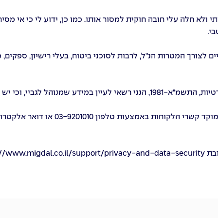
ולא חלה עלי חובה חוקית למסור אותו. כמו כן, ידוע לי כי אי מ
י.
 לצורך המטרות הנ"ל, לרבות לסוכני ביטוח, בעלי רישיון, ספקים, 
ידוע לי כי בהתאם להוראות חוק הגנת הפרטיות, התשמ"א-1981, הנני רשאי לעיין 
וחות באמצעות טלפון 03-9201010 או דואר אלקטרוני
ובת
://www.migdal.co.il/support/privacy-and-data-security