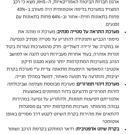
ארגון חברות הביטוח האמריקאיות, ה-IIHS, מצא כי רכב 
המצויד במערכת בלימה אוטונומית היה מעורב ב-43% 
פחות בתאונות חזית-אחור וב-64% פחות בתאונות עם 
נפגעים. 
מערכת התראה על סטייה מנתיב: 
מערכת זו מזהה את 
סימוני הכביש ותפקידה להתריע על סטייה מנתיב הנסיעה 
או במקרה של ירידה לשוליים. חלק מהמערכות נעזרות בקול 
ונורות אזהרה, בעוד אחרות מעבירות רטט להגה או למושב 
הנהג. במערכות המתקדמות יותר נמצא מנגנון תיקון 
אקטיבי המאפשר הימנעות מתאונה צדית ע"י מערכת בקרת 
יציבות, והתרעה על תנועה מאחור, למשל במהלך חנייה. 
מערכת זיהוי תמרורים: 
מערכת מבוססת מצלמה שביכולתה 
לזהות תמרורים ולהציגם בלוח המחוונים באמצעות 
אלגוריתם לפיענוח תמונות, ולהתריע על נסיעה במהירות 
גבוהה מהמותר. מערכות מתקדמות יותר גם מסוגלות 
להתאים את מהירות בקרת השיוט לקטע דרך מסויים באופן 
אוטומטי. 
בקרת שיוט אדפטיבית: 
רדאר המותקן בקדמת הרכב ושומר 