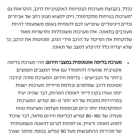
ככלל, בקבוצת מערכות הבטיחות האקטיביות לרכב, הנקראות גם 
"מערכות בטיחות מתקדמות", ניתן למצוא מגוון רחב של אביזרים 
וכלים דיגיטליים שיסייעו לכם להפחית באופן משמעותי להיות 
מעורבים בתאונה. אלו מערכות משוכללות וחדשניות מאוד 
שלוקחות את הפיקוד על הרכב מידי הנהג, ומנווטות את הרכב, כך 
שלא יצליח כלל להיקלע למצב של תאונה.
מערכת בלימה אוטונומית במצבי חירום: 
זוהי מערכת בלימה 
אקטיבית שנועדה להתמודד עם אחד המצבים הנפוצים 
ביותר על הכבישים - בלימת חירום. המערכת מזהה קירבה 
מסוכנת לרכב שמלפנים ובולמת מיידית. מערכות ישנות 
יותר נעזרו בקרן לייזר לאומדן המרחק, דבר שהיה יעיל 
במהירויות נמוכות של לא יותר מ-30 קמ"ש. המערכות 
המתקדמות יותר כיום מבוססות מצלמה ומציעות טווח 
פעולה של 80-160 קמ"ש לבלימת חירום מלאה, דבר שיכול 
למנוע תאונה ודאית, או לפחות לגרום להאטה משמעותית 
של מהירות ההתנגשות מעל 80 קמ״ש. בנוסף, מחקר שערך 