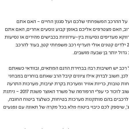
על ההרכב המשפחתי שלכם ועל סגנון החיים - האם אתם 
ב, האם מצטרפים אליכם באופן קבוע נוסעים אחרים, האם אתם 
וקא מעדיפים נסיעות בין-עירוניות בכבישים מהירים או נסיעות 
עירוניות בכבישים צפופים. כך, משפחה עם 2 ילדים קטנים אולי תעדיף רכב משפחתי קטן, בעוד להרכב 
גדול יותר בן שבעה מושבים.
רכב יש חשיבות רבה בבחירת הדגם המתאים, ובוודאי כשאתם 
כן, חשוב לבדוק אילו ציונים קיבל הרב שאתם בוחרים במבחני 
חות טובות, כריות אוויר ומערכת בקרת יציבות, מערכות התרעה 
לסכנות צפויות בכבישים ועוד. בהקשר זה חשוב לזכור כי עפ"י הרפורמה של משרד האוצר משנת 2017 - ניתנת 
רכבים בהם מותקנות מערכות בטיחות, כשלצד ביטוח החובה, 
', שיספק לכם כיבוי ביטוח מלא בכל מקרה של תאונה עם נפגעים 