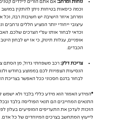
נוחות ומרחב: 
אם אתם הורים לילדים קטנים
וכמה כיסאות בטיחות ניתן להתקין במושב הא
ומרחב איזור הישיבה יש חשיבות רבה, וכל אחד
עיצובי ייחודי יותר המציע חללים נרחבים ו
וכדאי לבחור אותו עפ"י הצרכים שלכם. האם 
אופניים, עגלות תינוק, כי אז יש לבחון הי
הכבדים.
צריכת דלק:
 רכב משפחתי גדול, מן הסתם צו
הנסיעות הצפויות לכם בממוצע בחודש ולנסו
לבחור בדגם חסכוני ככל האפשר בצריכת הד
*
המידע האמור הוא מידע כללי בלבד ולא ישמש לק
התנאים המחייבים הם תנאי הפוליסה בלבד ובכל מק
הזכות לעדכן את התעריפים המופיעים בעלון לפי 
לייעוץ המתחשב בצרכים המיוחדים של כל אדם.