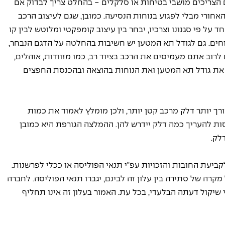
 הצריכים מושבי בטיחות או סלקלים - בהחלט צריך לבדוק אם 
חורי מבלי לפגוע בנוחות הנסיעה. כמובן, שגם לעיצוב הרכב 
 על פי סגנונו וצרכיו, יבחר בין עיצוב קומפקטי ומלוטש לבין קו 
נוחים. גם לגודל תא המטען יש חשיבות בהחלטה על הדגם הנבחר, 
לרוב אתם מעמיסים את הרכב בציוד רב, כמו מזוודות, אוהלים, 
טב את גודל תא המטען ואת הנוחות בהוצאה ובהכנסת החפצים 
רך יותר דלק מרכב קטן יותר, ולכן מומלץ לאמוד את כמות 
ת להעריך כמה דלק יידרש להן. ההמלצה הגורפת היא כמובן 
לק.
ביעת החובות והזכויות עפ"י תנאי הפוליסה או ככלי לפרשנות.
רה של סתירה בין עלון זה לבינם, יגברו תנאי הפוליסה. לחברה 
שיקול דעתה הבלעדי, בכל עת. האמור בעלון זה אינו תחליף 