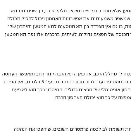
 מטען שלא מופרד במחיצה משאר חלקי הרכב, כך שפתיחת תא 
משפר משמעותית את אפשרויות האחסון ויכול להכיל תכולה 
דה יותר של ציוד. זהו רכב בעל 3 או 5 דלתות, בו גם אין הפרדה בין תא הנוסעים לתא המטען והיתרון שלו 
כנסה של חפצים גדולים. לעיתים, ברכבים אלו נפח תא המטען 
נטגרלי מחלל הרכב, אך כאן התא הרבה יותר רחב ומאפשר העמסה 
של ציוד כבד ורב - עגלת תינוק, כלבים גדולים, קניות מהסופר ועוד. לרוב מדובר ברכבים בעלי 5 דלתות, ואין הפרדה 
סון אופטימלי של חפצים גדולים. החיסרון בכך הוא לא פעם 
מפצה על כך הוא יכולת האחסון הרבה. 
תת תשומת לב לכמה פרמטרים חשובים, שיהפכו את הנהיגה 