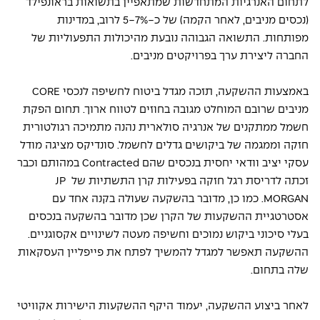
לתחום האנרגיות המתחדשות שמתאפיין בתשואות בראונפילד 
(נכסים מניבים, לאחר הקמה) של כ-5-7% לרוב, במדינות 
מפותחות. התשואה הגבוהה נובעת מהיכולות התפעוליות של 
החברה ליצירת ערך בפרויקטים מניבים.
באמצעות ההשקעה, תזכה מגדל ביטוח לחשיפה לנכסי CORE 
מניבים שרובם המוחלט מגובה בחוזים לטווח ארוך. תחום הפקת 
חשמל ממתקנים של אנרגיה סולארית נהנה מתמיכה רגולטורית 
חזקה וממגמה של ביקושים גדלים לחשמל. סונדיקס מציגה מודל 
עסקי יציב וודאי יחסית בנכסים שהם Contracted במהותם וכבר 
זכתה לדריסת רגל חזקה בפעילות קרן התשתיות של JP 
MORGAN. כמו כן, מדובר בהשקעה שעולה בקנה אחד עם 
אסטרטגיית ההשקעות של הקרן שכן מדובר בהשקעה בנכסים 
בעלי סיכוני ביקוש נמוכים וחשיפה מעטה לשינויים אקסוגניים. 
ההשקעה תאפשר למגדל להמשיך לפתח את פייפליין העסקאות 
שלה בתחום.
לאחר ביצוע ההשקעה, יעמוד היקף ההשקעות הישירות אקוויטי 