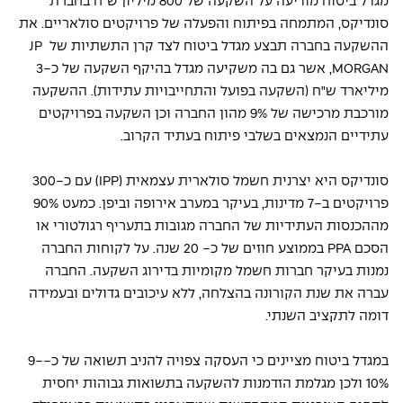
מגדל ביטוח מודיעה על השקעה של 800 מיליון ש"ח בחברת 
סונדיקס, המתמחה בפיתוח והפעלה של פרויקטים סולאריים. את 
ההשקעה בחברה תבצע מגדל ביטוח לצד קרן התשתיות של JP 
MORGAN, אשר גם בה משקיעה מגדל בהיקף השקעה של כ-3 
מיליארד ש"ח (השקעה בפועל והתחייבויות עתידות). ההשקעה 
מורכבת מרכישה של 9% מהון החברה וכן השקעה בפרויקטים 
עתידיים הנמצאים בשלבי פיתוח בעתיד הקרוב.
סונדיקס היא יצרנית חשמל סולארית עצמאית (IPP) עם כ-300 
פרויקטים ב-7 מדינות, בעיקר במערב אירופה וביפן. כמעט 90% 
מההכנסות העתידיות של החברה מגובות בתעריף רגולטורי או 
הסכם PPA בממוצע חוזים של כ- 20 שנה. על לקוחות החברה 
נמנות בעיקר חברות חשמל מקומיות בדירוג השקעה. החברה 
עברה את שנת הקורונה בהצלחה, ללא עיכובים גדולים ובעמידה 
דומה לתקציב השנתי.
במגדל ביטוח מציינים כי העסקה צפויה להניב תשואה של כ-9-
10% ולכן מגלמת הזדמנות להשקעה בתשואות גבוהות יחסית 