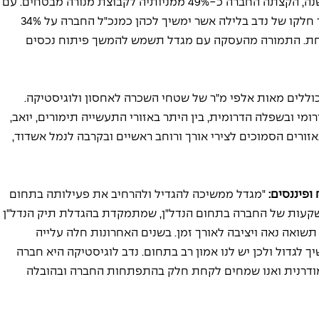
הוקמה על-ידי איש העסקים נדב בלילה, ולפני כשנה, הקצתה החברה כ-49% ממניותיה לקבוצת מנורה מבטחים. עם 
השלמת העסקה עם מגדל ביטוח ופיננסים, יעמוד חלקו של נדב בלילה אשר ימשיך לכהן כמנכ"ל החברה על 34% 
חזיקו ב-33% מהחברה, כל אחת. התמורה מהעסקה עם מגדל תשמש להמשך פיתוח נכסים 
וללים מאות אלפי מ"ר של שטחי השכרה לאחסון ולוגיסטיקה. 
י ובשפלה הדרומית, בין היתר באזורי התעשייה תימורים, יואב, 
ורים הסמוכים לצירי אורך ורוחב ראשיים ובקרבה לנמל אשדוד, 
פיננסים: 
"מגדל ממשיכה להגדיל ולהרחיב את פעילותה בתחום 
קעות של החברה בתחום הנדל"ן, שמתמקדת בהגדלת תיק הנדל"ן 
תשואה נאה ויציבה לאורך זמן. בשנים האחרונות חלה עלייה 
 לגדול ולכן יש לנו אמון רב בתחום. נדב לוגיסטיקה היא חברה 
דרנית ואנו שמחים לקחת חלק בהתפתחות החברה ובהובלה 