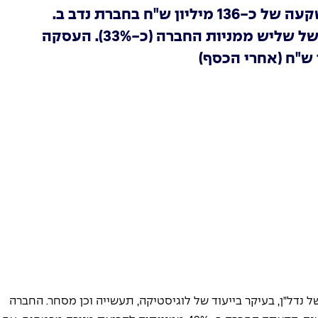
מגדל ביטוח ופיננסים מודיעה על השקעה של כ-136 מיליון ש"ח בחברת נדב ב.
לוגיסטיקה בע"מ בתמורה להקצאה של שליש ממניות החברה (כ-33%). העסקה
ל נדל"ן, בעיקר בייעוד של לוגיסטיקה, תעשייה וכן מסחר. החברה 