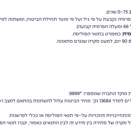
:
0-75 שנים.
רמיה נקבעת על פי גיל ועל פי מועד תחילת הביטוח, ומשתנה לפי
).
ית:
כמפורט בתנאי הפוליסה.
:
90 יום, למעט מקרה שנגרם מתאונה.
קד החברה שמספרו: *9899.
דמי הביטוח וסכומי הביטוח המרביים נקובים בש"ח וצמודים למדד 13684 נק'. מחיר הביטוח עלול להשתנות ב
תחייבויות והזכויות על-פי תנאי הפוליסה או ככלי לפרשנות.
מקרה של סתירה בין מידע זה לבין התנאים כאמור, יגברו תנאי הפ