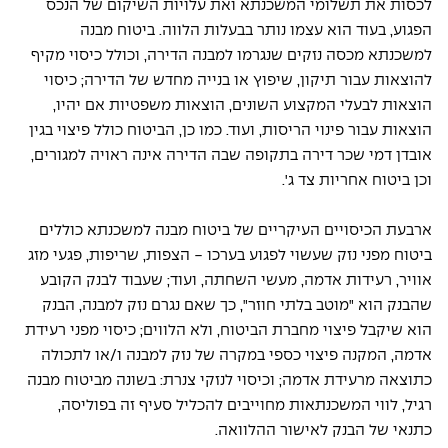
לכסות את תשלומי המשכנתא ואת עלויות השיקום של הנכס 
הפגוע, בעוד הוא עצמו נותר בבעלות הלווה. ביטוח מבנה 
למשכנתא מכסה נזקים שנגרמו למבנה הדירה, וכולל כיסוי מקיף 
להוצאות עבור תיקון, שיפוץ או בנייה מחדש של הדירה; כיסוי 
הוצאות לבעלי המקצוע השונים, הוצאות משפטיות אם יהיו, 
הוצאות עבור פינוי הריסות, ועוד. כמו כן, הביטוח כולל פיצוי בגין 
אובדן דמי שכר דירה בתקופה שבה הדירה אינה ראויה למגורים, 
וכן ביטוח אחריות צד ג'. 
ארבעת הכיסויים העיקריים של ביטוח מבנה למשכנתא כוללים 
ביטוח מפני נזק שעשוי לפגוע בערכו - הצפות, שריפות, פגעי מזג 
אוויר, רעידות אדמה, מעשי השחתה, ועוד; שעבוד לבנק הקובע 
שהבנק הוא "מוטב בלתי חוזר", כך שאם נגרם נזק למבנה, הבנק 
הוא שיקבל פיצוי מחברת הביטוח, ולא הלווים; כיסוי מפני רעידת 
אדמה, המקנה פיצוי כספי במקרה של נזק למבנה ו/או לתכולה 
כתוצאה מרעידת אדמה; וכיסוי לנזקי צנרת: בשונה מביטוח מבנה 
רגיל, לווי המשכנתאות מחוייבים להכליל סעיף זה בפוליסה, 
כתנאי של הבנק לאישור ההלוואה. 