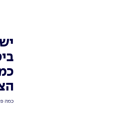
יש 
ביט
כמה
הצ
כמה פר