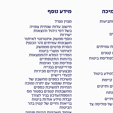
מיכה
מידע נוסף
ותביעות
מגזין מגדל
חישוב עלות שנתית צפויה
בשל דמי ניהול והוצאות
ם
ישירות
נוסף ממשק אינטרנטי לאיתור
חשבונות עמיתים (הר הכסף)
ת עמיתים
הסרת פרטים מממשק
לאיתור מוצרי ביטוח
 קטנים
המדריך המלא להתמצאות
פוליסת ביטוח
בדוחות התקופתיים
פוליסת מכר ואימות
פרוייקטים בבנייה
מבצעים וקידום מכירות
ידע ביטול
לבעלי רישיון
משיכת כספים מחשבון של
 קיימת
עמית שנפטר עם יתרה נמוכה
ם ותיקים
הנחיות למשיכת כספים
מחשבונות קטנים בפטור מס
נתח
הוספת/עדכון בגיר לצורך
ניים
קבלת מידע אודות ביטוח
בריאות וחיים של קטין בהר
של פוליסה צד
הביטוח
איחוד חשבונות קרנות פנסיה