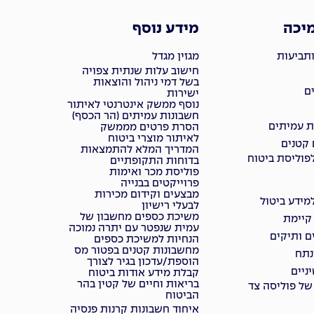
מיכה
מידע נוסף
ותביעות
מגזין מגדל
חישוב עלות שנתית צפויה
בשל דמי ניהול והוצאות
ם
ישירות
נוסף ממשק אינטרנטי לאיתור
חשבונות עמיתים (הר הכסף)
ת עמיתים
הסרת פרטים מממשק
לאיתור מוצרי ביטוח
 קטנים
המדריך המלא להתמצאות
פוליסת ביטוח
בדוחות התקופתיים
פוליסת מכר ואימות
פרוייקטים בבנייה
מבצעים וקידום מכירות
ידע ביטול
לבעלי רישיון
משיכת כספים מחשבון של
 קיימת
עמית שנפטר עם יתרה נמוכה
ם ותיקים
הנחיות למשיכת כספים
מחשבונות קטנים בפטור מס
נתח
הוספת/עדכון בגיר לצורך
ניים
קבלת מידע אודות ביטוח
בריאות וחיים של קטין בהר
של פוליסה צד
הביטוח
איחוד חשבונות קרנות פנסיה