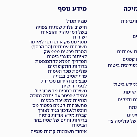
מיכה
מידע נוסף
ותביעות
מגזין מגדל
חישוב עלות שנתית צפויה
בשל דמי ניהול והוצאות
ם
ישירות
נוסף ממשק אינטרנטי לאיתור
חשבונות עמיתים (הר הכסף)
ת עמיתים
הסרת פרטים מממשק
לאיתור מוצרי ביטוח
 קטנים
המדריך המלא להתמצאות
פוליסת ביטוח
בדוחות התקופתיים
פוליסת מכר ואימות
פרוייקטים בבנייה
מבצעים וקידום מכירות
ידע ביטול
לבעלי רישיון
משיכת כספים מחשבון של
 קיימת
עמית שנפטר עם יתרה נמוכה
ם ותיקים
הנחיות למשיכת כספים
מחשבונות קטנים בפטור מס
נתח
הוספת/עדכון בגיר לצורך
ניים
קבלת מידע אודות ביטוח
בריאות וחיים של קטין בהר
של פוליסה צד
הביטוח
איחוד חשבונות קרנות פנסיה