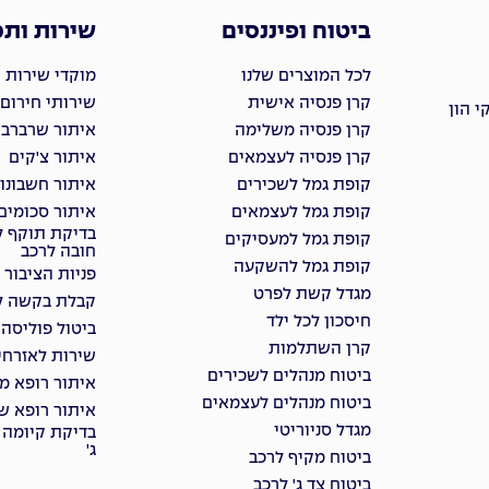
ביטוח ופיננסים
שירות ות
לכל המוצרים שלנו
מוקדי שירות 
קרן פנסיה אישית
שירותי חירום
 הון
קרן פנסיה משלימה
איתור שרברבי
קרן פנסיה לעצמאים
איתור צ'קים
קופת גמל לשכירים
איתור חשבונו
קופת גמל לעצמאים
איתור סכומים
בדיקת תוקף ל
קופת גמל למעסיקים
חובה לרכב
קופת גמל להשקעה
פניות הציבור
מגדל קשת לפרט
קבלת בקשה למ
חיסכון לכל ילד
ביטול פוליסה
קרן השתלמות
שירות לאזרחי
ביטוח מנהלים לשכירים
איתור רופא מ
ביטוח מנהלים לעצמאים
איתור רופא שי
מגדל סניוריטי
בדיקת קיומה 
ג'
ביטוח מקיף לרכב
ביטוח צד ג' לרכב