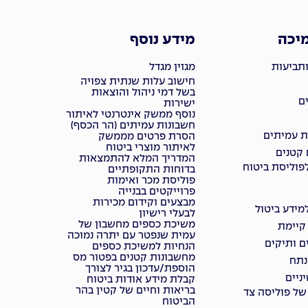
מיכה
מידע נוסף
ותביעות
מגזין מגדל
חישוב עלות שנתית צפויה
בשל דמי ניהול והוצאות
ם
ישירות
נוסף ממשק אינטרנטי לאיתור
חשבונות עמיתים (הר הכסף)
ת עמיתים
הסרת פרטים מממשק
לאיתור מוצרי ביטוח
 קטנים
המדריך המלא להתמצאות
פוליסת ביטוח
בדוחות התקופתיים
פוליסת מכר ואימות
פרוייקטים בבנייה
מבצעים וקידום מכירות
ידע ביטול
לבעלי רישיון
משיכת כספים מחשבון של
 קיימת
עמית שנפטר עם יתרה נמוכה
ם ותיקים
הנחיות למשיכת כספים
מחשבונות קטנים בפטור מס
נתח
הוספת/עדכון בגיר לצורך
ניים
קבלת מידע אודות ביטוח
בריאות וחיים של קטין בהר
של פוליסה צד
הביטוח