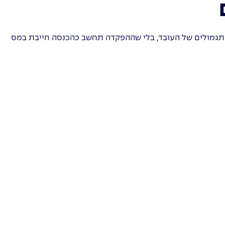
 תגמולים של העובד, בלי שההפקדה תחשב כהכנסה חייבת במס