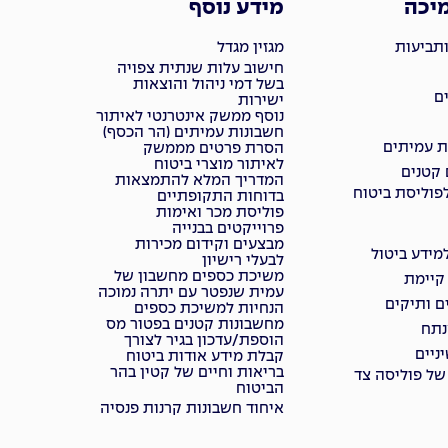
מיכה
מידע נוסף
ותביעות
מגזין מגדל
חישוב עלות שנתית צפויה
בשל דמי ניהול והוצאות
ם
ישירות
נוסף ממשק אינטרנטי לאיתור
חשבונות עמיתים (הר הכסף)
ת עמיתים
הסרת פרטים מממשק
לאיתור מוצרי ביטוח
 קטנים
המדריך המלא להתמצאות
פוליסת ביטוח
בדוחות התקופתיים
פוליסת מכר ואימות
פרוייקטים בבנייה
מבצעים וקידום מכירות
ידע ביטול
לבעלי רישיון
משיכת כספים מחשבון של
 קיימת
עמית שנפטר עם יתרה נמוכה
ם ותיקים
הנחיות למשיכת כספים
מחשבונות קטנים בפטור מס
נתח
הוספת/עדכון בגיר לצורך
ניים
קבלת מידע אודות ביטוח
בריאות וחיים של קטין בהר
של פוליסה צד
הביטוח
איחוד חשבונות קרנות פנסיה