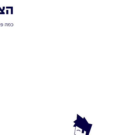
הצ
כמה פר