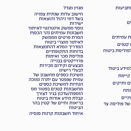
ותביעות
מגזין מגדל
חישוב עלות שנתית צפויה
בשל דמי ניהול והוצאות
ם
ישירות
נוסף ממשק אינטרנטי לאיתור
חשבונות עמיתים (הר הכסף)
ת עמיתים
הסרת פרטים מממשק
לאיתור מוצרי ביטוח
 קטנים
המדריך המלא להתמצאות
פוליסת ביטוח
בדוחות התקופתיים
פוליסת מכר ואימות
פרוייקטים בבנייה
מבצעים וקידום מכירות
ידע ביטול
לבעלי רישיון
משיכת כספים מחשבון של
 קיימת
עמית שנפטר עם יתרה נמוכה
ם ותיקים
הנחיות למשיכת כספים
מחשבונות קטנים בפטור מס
נתח
הוספת/עדכון בגיר לצורך
ניים
קבלת מידע אודות ביטוח
בריאות וחיים של קטין בהר
של פוליסה צד
הביטוח
איחוד חשבונות קרנות פנסיה