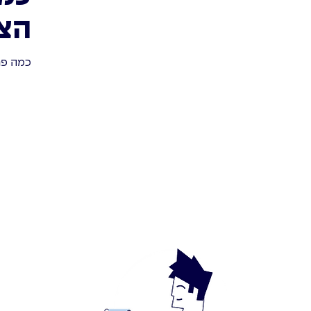
הצ
כמה פר