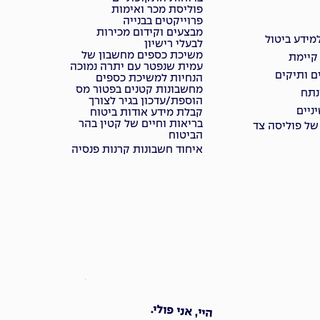
פוליסת מכר ואימות
פרוייקטים בבנייה
מבצעים וקידום מכירות
ידע ביטול
לבעלי רישיון
משיכת כספים מחשבון של
 קיימת
עמית שנפטר עם יתרה נמוכה
ם ותיקים
הנחיות למשיכת כספים
מחשבונות קטנים בפטור מס
נתח
הוספת/עדכון בגיר לצורך
ניים
קבלת מידע אודות ביטוח
בריאות וחיים של קטין בהר
של פוליסה צד
הביטוח
איחוד חשבונות קרנות פנסיה
היי, אני פולי.