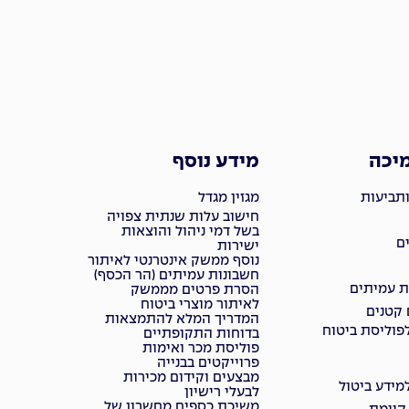
מיכה
מידע נוסף
ותביעות
מגזין מגדל
חישוב עלות שנתית צפויה
בשל דמי ניהול והוצאות
ם
ישירות
נוסף ממשק אינטרנטי לאיתור
חשבונות עמיתים (הר הכסף)
ת עמיתים
הסרת פרטים מממשק
לאיתור מוצרי ביטוח
 קטנים
המדריך המלא להתמצאות
פוליסת ביטוח
בדוחות התקופתיים
פוליסת מכר ואימות
פרוייקטים בבנייה
מבצעים וקידום מכירות
ידע ביטול
לבעלי רישיון
משיכת כספים מחשבון של