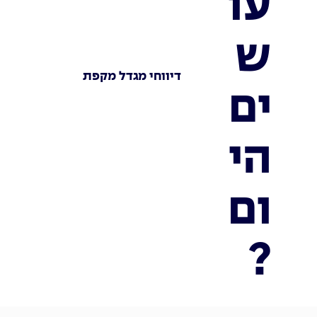
עו
ש
דיווחי מגדל מקפת
ים
הי
ום
?