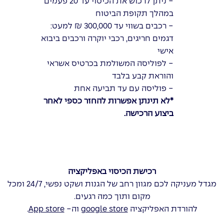
- ניתן לרכוש את הכיסוי עד 20 פעמים
במהלך תקופת הביטוח
- רכבים בשווי עד 300,000 ₪ למעט:
דגמים חריגים, רכבי יוקרה ורכבים ביבוא
אישי
- לפוליסה המשולמת בכרטיס אשראי
והוראת קבע בלבד
- פוליסה עם עד תביעה אחת
*לא תינתן אפשרות להחזר כספי לאחר
ביצוע הרכישה.
רכישת הכיסוי באפליקציה
מגדל מעניקה לכם מגוון רחב של הגנות ושקט נפשי, 24/7 ומכל
מקום ותוך כמה רגעים.
להורדת האפליקציה
google store
וה-
App store
.