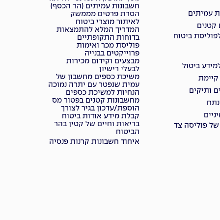
חשבונות עמיתים (הר הכסף)
ת עמיתים
הסרת פרטים מממשק
לאיתור מוצרי ביטוח
 קטנים
המדריך המלא להתמצאות
פוליסת ביטוח
בדוחות התקופתיים
פוליסת מכר ואימות
פרוייקטים בבנייה
מבצעים וקידום מכירות
ידע ביטול
לבעלי רישיון
משיכת כספים מחשבון של
 קיימת
עמית שנפטר עם יתרה נמוכה
ם ותיקים
הנחיות למשיכת כספים
מחשבונות קטנים בפטור מס
נתח
הוספת/עדכון בגיר לצורך
ניים
קבלת מידע אודות ביטוח
בריאות וחיים של קטין בהר
של פוליסה צד
הביטוח
איחוד חשבונות קרנות פנסיה