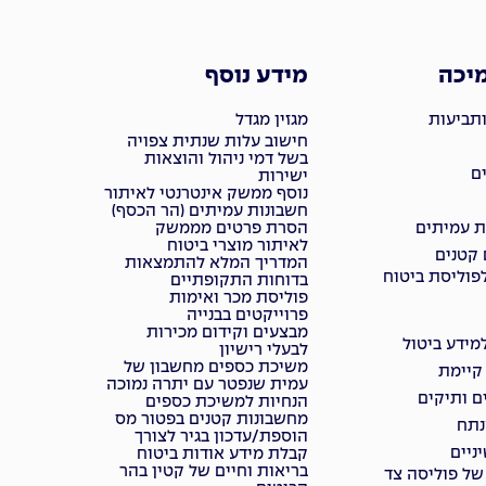
מיכה
מידע נוסף
ותביעות
מגזין מגדל
חישוב עלות שנתית צפויה
בשל דמי ניהול והוצאות
ם
ישירות
נוסף ממשק אינטרנטי לאיתור
חשבונות עמיתים (הר הכסף)
ת עמיתים
הסרת פרטים מממשק
לאיתור מוצרי ביטוח
 קטנים
המדריך המלא להתמצאות
פוליסת ביטוח
בדוחות התקופתיים
פוליסת מכר ואימות
פרוייקטים בבנייה
מבצעים וקידום מכירות
ידע ביטול
לבעלי רישיון
משיכת כספים מחשבון של
 קיימת
עמית שנפטר עם יתרה נמוכה
ם ותיקים
הנחיות למשיכת כספים
מחשבונות קטנים בפטור מס
נתח
הוספת/עדכון בגיר לצורך
ניים
קבלת מידע אודות ביטוח
בריאות וחיים של קטין בהר
של פוליסה צד