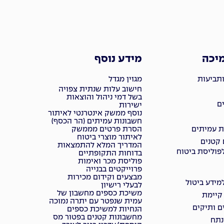
מיכה
מידע נוסף
ותביעות
מגזין מגדל
חישוב עלות שנתית צפויה
בשל דמי ניהול והוצאות
ם
ישירות
נוסף ממשק אינטרנטי לאיתור
חשבונות עמיתים (הר הכסף)
ת עמיתים
הסרת פרטים מממשק
לאיתור מוצרי ביטוח
 קטנים
המדריך המלא להתמצאות
פוליסת ביטוח
בדוחות התקופתיים
פוליסת מכר ואימות
פרוייקטים בבנייה
מבצעים וקידום מכירות
ידע ביטול
לבעלי רישיון
משיכת כספים מחשבון של
 קיימת
עמית שנפטר עם יתרה נמוכה
ם ותיקים
הנחיות למשיכת כספים
מחשבונות קטנים בפטור מס
נתח