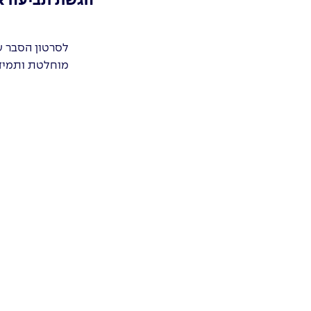
הגשת תביעה או
לסרטון הסבר ע
מוחלטת ותמיד