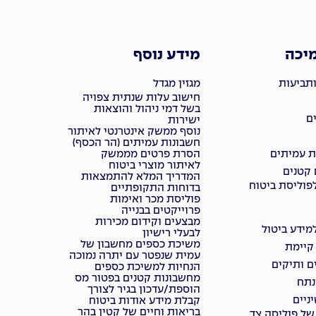
מיכה
מידע נוסף
ותביעות
מגזין מגדל
חישוב עלות שנתית צפויה
בשל דמי ניהול והוצאות
ם
ישירות
נוסף ממשק אינטרנטי לאיתור
חשבונות עמיתים (הר הכסף)
ת עמיתים
הסרת פרטים מממשק
לאיתור מוצרי ביטוח
 קטנים
המדריך המלא להתמצאות
פוליסת ביטוח
בדוחות התקופתיים
פוליסת מכר ואימות
פרוייקטים בבנייה
מבצעים וקידום מכירות
ידע ביטול
לבעלי רישיון
משיכת כספים מחשבון של
 קיימת
עמית שנפטר עם יתרה נמוכה
ם ותיקים
הנחיות למשיכת כספים
מחשבונות קטנים בפטור מס
נתח
הוספת/עדכון בגיר לצורך
ניים
קבלת מידע אודות ביטוח
בריאות וחיים של קטין בהר
של פוליסה צד