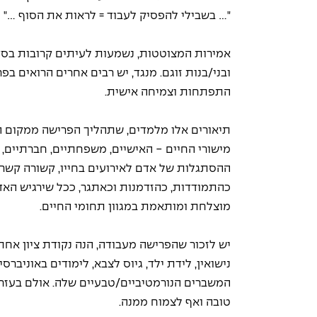
"... בשבילי להפסיק לעבוד = לראות את הסוף ..."
אמירות המצוטטות, נשמעות לעיתים קרובות בסד
ובני/בנות זוגם. מנגד, יש רבים אחרים הרואים 
התפתחות וצמיחה אישית.
תיאורים אלו מלמדים, שתהליך הפרישה ממקום ה
מישורי החיים - האישיים, משפחתיים, חברתיים, תע
ההסתגלות של אדם לאירועים בחייו, קשורה קשר ה
כהתמודדות, כהזדמנות וכאתגר, ככל שירגיש האד
מוצלחת ומותאמת במגוון תחומי החיים.
יש לזכור שהפרישה מעבודה, הנה נקודת ציון אחת
נישואין, לידת ילד, גיוס לצבא, לימודים באוניבר
המשברים הנורמטיביים/טבעיים שלה. אולם בעזרת 
טובה ואף לצמוח ממנה.