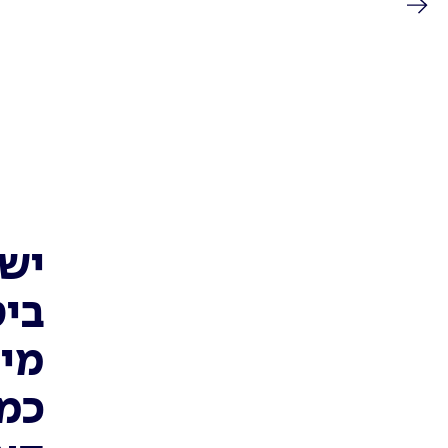
יש 
ביט
מיו
כמה