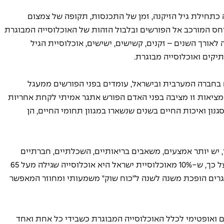
ה מעבודה בגילאי ה-60-70, נתפסה כתחילת גיל הזיקנה, זמן של התכנסות, תקופה של צמצום 
חס המורכב אל הפורשים ובלבול הזהות של האוכלוסייה המבוגרת 
אורך השנים – זקנים, קשישים, ישישים, אוכלוסיית הגיל 
תיקים ואוכלוסייה מבוגרת. 
בחברה המערבית ובישראל, עומדים בפני הפורשים ממעגל 
מציאות זו מציבה בפני האדם הפורש אתגר אמיתי לקחת אחריות 
גנון ואיכות החיים בשנים שנשארו במגוון תחומי החיים, הן 
, יש יותר אמצעים, משאבים בריאותיים, השכלתיים, חברתיים 
וכלכליים. בנוסף, הנתונים הדמוגרפים מצביעים על כך, ש-10% מאוכלוסיית ישראל היא אוכלוסייה שגילה מעל 65 
ית המבוגרים הופכת משנה לשנה ל"כוח שוק" משמעותי ומחוזר המאפשר 
 חם ואופטימי לכלל האוכלוסייה המבוגרת כשבידי כל אחת ואחד 