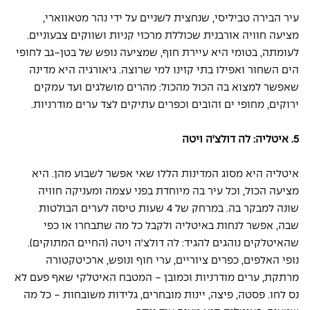
עיר הבירה טביליסי, שנחצית לשניים על ידי נהר מטאווארי, 
מציעה חוויה אורבנית שכוללת מרכזי קניות ושווקים צבעוניים. 
לעומתה, בטומי היא עיירת חוף, שמציעה נופש של בטן-גב לחופי 
הים השחור ואפילו בתי קזינו למי שרוצה. גיאורגיה היא מדינה 
שאפשר למצוא בה הכול מהכול: מהרים מושלגים ועד עמקים 
ירוקים, מחופי ים זהובים וכפרים עתיקים לצד ערים מודרניות.
5. איטליה: לה דולצ'ה ויטה
איטליה היא מסוג המדינות הללו שאי אפשר לשבוע מהן. היא 
מציעה הכול, וכל עיר בה מיוחדת בפני עצמה ומעניקה חוויה 
שונה למבקר בה. במרחק של 4 שעות טיסה לערים הבולטות 
שבה, אפשר לנחות באיטליה ולקבל כל מה שתבחרו או כפי 
שהאיטלקים נוהגים להגיד: לה דולצ'ה ויטה (החיים המתוקים). 
נופי האלפים, כפרים ציוריים, ערי חוף ונופש, ארכיטקטורה 
מרתקת, ערים מודרניות וכמובן - המטבח האיטלקי שאף פעם לא 
נס לחו. פסטה, פיצה, יינות מובחרים, גלידות משובחות - כל מה 