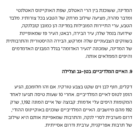
המדינה, ששוכנת בין הרי האטלס, שפת האוקיינוס האטלנטי 
ומדבר סהרה, מציעה שילוב מרתק של הטבע בכל צורותיו. מלבד 
הטבע, ערי התיירות המובילות במדינה הן כמובן קזבלנקה, 
שידועה בנמל שלה; עיר הבירה, רבאט; העיר פז שמאופיינת 
בשווקים הצבעוניים שלה ומרקש, הבירה ההיסטורית והתרבותית 
של המדינה, שמכונה "העיר האדומה" בגלל המבנים האדמדמים 
והיפים הממלאים אותה.
9. האיים המלדיביים: בטן-גב וצלילה
דקלים, חוף לבן וים שקט בצבע טורקיז. אם זהו חלומכם, הגיע 
הזמן לטוס לאיים המלדיביים. אחרי 10 שעות טיסה תגיעו לאחד 
המקומות היפים עלי אדמות: קבוצה של איים המונה 1,192, שרק 
192 מהם מיושבים. האיים המלדיביים שוכנים באוקיינוס ההודי, 
דרום מערבית לסרי לנקה, והתרבות שמאפיינת אותם היא שילוב 
של תרבות אפריקנית, ערבית ודרום אסייתית.