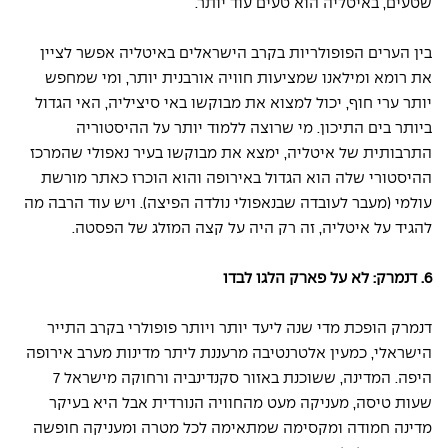
שטעים, באיטליה הוא טעים עוד יותר.
בין הערים הפופולריות בקרב הישראלים באיטליה אפשר לציין 
את רומא ומילאנו שמציעות חוויה אורבנית יותר, ומי שמחפש 
יותר ערי חוף, יכול למצוא את מבוקשו באי סיציליה, האי הגדול 
ביותר בים התיכון. מי שרוצה ללמוד יותר על ההיסטוריה 
התרבותית של איטליה, ימצא את מבוקשו בעיר נאפולי שהמרכז 
ההיסטורי שלה הוא הגדול באירופה והוא הוכרז כאתר מורשת 
עולמי (מעבר לעובדה שבנאפולי נולדה הפיצה). ויש עוד הרבה מה 
להגיד על איטליה, זה רק היה על קצה המזלג של הפסטה.
6. דנמרק: לא על פארק הלגו לבדו
דנמרק הופכת מדי שנה ליעד יותר ויותר פופולרי בקרב התייר 
הישראלי, כמעין אלטרנטיבה מרעננת ליתר מדינות מערב אירופה 
היפה. המדינה, ששוכנת באזור סקנדינביה ורחוקה מישראל 7 
שעות טיסה, מעניקה מעט מהחוויה הנורדית אבל היא בעיקר 
מדינה חמודה ומקסימה שמתאימה לכל מטרה ומעניקה חופשה 