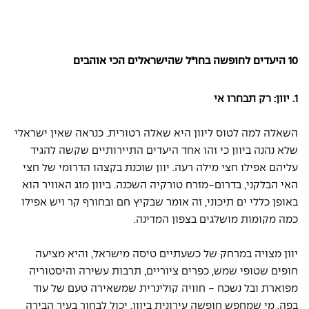
10 היעדים לחופשה בחו"ל שהישראלים הכי אוהבים
1. יוון: רק תבחרו אי
השאלה למה לטוס ליוון היא שאלה רטורית. כנראה שאין ישראלי 
שלא נהנה ביוון כי זהו אחד היעדים התיירותיים שקשה להגיד 
עליהם אפילו חצי מילה רעה. יוון שוכנת בקצהו הדרומי של חצי 
האי הבלקני, בדרום-מזרח טורקיה השכנה. ביוון מזג האוויר הוא 
באופן כללי ים תיכוני, זה אומר שבקיץ חם ובחורף קר ויש אפילו 
כמה מקומות מושלגים בצפון המדינה.
יוון מצויה במרחק של כשעתיים טיסה מישראל, והיא מציעה 
חופים שטופי שמש, כפרים ציוריים, תרבות עשירה והיסטוריה 
מפוארת ובל נשכח - חוויה קולינרית שמשאירה טעם של עוד 
בפה. מי שמחפש חופשה עירונית ביוון, יכול לבחור בעיר הבירה 