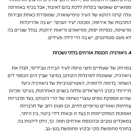
מפוארים שאפשר בקלות ללכת בהם לאיבוד, אבל בכיף. באחרונה 
עלה קרנה דווקא של העיר טימישוארה, שמוגדרת כאחת מבירות 
התרבות של אירופה, ומכונה "עיר הגנים". יש בה אדריכלות 
מרשימה, כנסיות יפות, מוזיאונים וריאות ירוקות. בגלל שגרים בה 
לא מעט סטודנטים, יש בה חיי לילה פעילים.
4. גיאורגיה: הכנסת אורחים בלתי נשכחת
במרחק של שעתיים וחצי טיסה לעיר הבירה טביליסי, תגלו את 
גיאורגיה, ששוכנת למרגלות הקווקז, במיצר שבין הים הכספי לים 
השחור. בדומה לרומניה, האטרקטיביות של גיאורגיה כיעד 
תיירותי בקרב הישראלים עלתה בשנים האחרונות, בעיקר מכיוון 
שהיא מספקת נופים עוצרי נשימה של הרי הקווקז, בצד מדבריות 
צחיחות ואזורים טרופיים לחים, וכן מגוון רחב של תרבויות 
ואמונות המתקיימות זו בצד זו ובאות לידי ביטוי, בין היתר, 
במאכלים טובים ובהכנסת אורחים חמה. כך, ניתן ליהנות בה 
בחורף מחופשת סקי ובקיץ מחופשת בטן-גב.