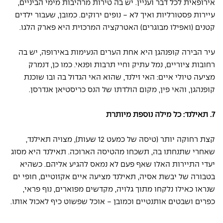
אירופאית לכל דבר ועניין. יש בה טירות מרהיבות מימי הביניים, 
עיירות פסטורליות ואיך לא - נופים ירוקים. כמובן, שעבור ילדים 
קטנים (ואפילו מבוגרים) האטרקציה המרכזית היא פארק הלגו.
עיר הבירה קופנהגן היא אחת הערים הנעימות באירופה, יש בה 
רחובות ציוריים, נמל עתיק וחיי תרבות ופנאי. כמו כן, דנמרק 
מציעה טיולי איים: האי זילנד, שהוא האי הגדול בה ובו שוכנת 
קופנהגן, והאי פין, מקום הולדתו של הנס כריסטיאן אנדרסן.
7. תאילנד: כל מילה נוספת מיותרת
קצת רחוקה יותר (טיסה של כמעט 12 שעות), מצויה תאילנד, 
שאחרי שתנחתו בה, תשכחו מהטיסה הארוכה. תאילנד היא מסוג 
יעדי התיירות האלו שאף פעם לא נמאס להגיע אליהם. כשהיא 
בטבורה של יבשת אסיה, תאילנד מציעה איים אקזוטיים, חופי ים 
שנראו כאילו נלקחו מתוך גלויה, מקדשים מפוארים, נוף פראי, 
כפרים ושבטים אותנטיים וכמובן - אוכל שפשוט כיף לאכול אותו.