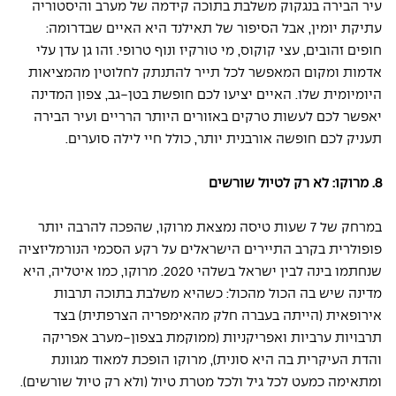
עיר הבירה בנגקוק משלבת בתוכה קידמה של מערב והיסטוריה 
עתיקת יומין, אבל הסיפור של תאילנד היא האיים שבדרומה: 
חופים זהובים, עצי קוקוס, מי טורקיז ונוף טרופי. זהו גן עדן עלי 
אדמות ומקום המאפשר לכל תייר להתנתק לחלוטין מהמציאות 
היומיומית שלו. האיים יציעו לכם חופשת בטן-גב, צפון המדינה 
יאפשר לכם לעשות טרקים באזורים היותר הרריים ועיר הבירה 
תעניק לכם חופשה אורבנית יותר, כולל חיי לילה סוערים.
8. מרוקו: לא רק לטיול שורשים
במרחק של 7 שעות טיסה נמצאת מרוקו, שהפכה להרבה יותר 
פופולרית בקרב התיירים הישראלים על רקע הסכמי הנורמליזציה 
שנחתמו בינה לבין ישראל בשלהי 2020. מרוקו, כמו איטליה, היא 
מדינה שיש בה הכול מהכול: כשהיא משלבת בתוכה תרבות 
אירופאית (הייתה בעברה חלק מהאימפריה הצרפתית) בצד 
תרבויות ערביות ואפריקניות (ממוקמת בצפון-מערב אפריקה 
והדת העיקרית בה היא סונית), מרוקו הופכת למאוד מגוונת 
ומתאימה כמעט לכל גיל ולכל מטרת טיול (ולא רק טיול שורשים).