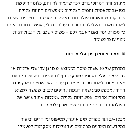
מזג האוויר הטרופי גורם לכך שתמיד לח וחם, כלומר חופשת 
בטן-גב קלאסית, והמים הצלולים מאפשרים חוויות צלילה 
מרתקות שחושפות עולם תת ימי עשיר. לא סתם נחשבים האיים 
לאחד מאתרי הצלילה הטובים בעולם. ובכלל, אפשר לחוות באיים 
כל ספורט ימי, ואם לא בא לכם - פשוט לשכב על הגב וליהנות 
מנוף עוצר נשימה.
10. מאוריציוס: גן עדן עלי אדמות
במרחק של 10 שעות טיסה בממוצע, מצוי גן עדן עלי אדמות או 
כפי שאמר עליו הסופר מארק טווין: "בראשית ברא אלוהים את 
מאוריציוס ולאחר מכן ברא את גן עדן". האי, שמצוי באוקיינוס 
ההודי, מספק טבע שאין דוגמתו, חופים לבנים שקשה למצוא 
במקומות אחרים, אפשרויות צלילה שמגלות את העושר של 
העולמות התת ימיים והרי געש שכיף לטייל בהם.
מבטן-גב ועד ספורט מים אתגרי, מטיפוס על הרים וביקור 
במקדשים הינדיים מרהיבים ועד צלילות מסקרנות למעמקי 