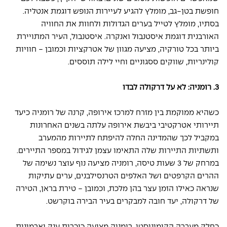
חופשת בטן-גב, מומלץ להגיע לעיירות הנופש דוגמת אנטליה. 
בסתיו, מומלץ לטייל בערים הגדולות ולחוות את החוויה 
האורבנית דוגמת איסטנבול ואנקרה. איסטנבול, העיר המתויירת 
ביותר בכל טורקיה, מציעה מגוון של אטרקציות וכמובן - חוויות 
קולינריות, שווקים ססגוניים וחיי לילה תוססים.
3. רומניה: לא על דרקולה לבדו
כשהיא ממוקמת בין מזרח למרכז אירופה, קרנה של רומניה כיעד 
תיירותי אטרקטיבי ביבשת אירופה עלתה בשנים האחרונות 
במקביל לכך שהמדינה החלה להיפתח לתיירות מהמערב 
ותשתיות התיירות שלה התאימו עצמן לגידול במספר התיירים. 
במרחק של 3 שעות טיסה, רומניה מציעה נוף עוצר נשימה של 
ההרים הקרפטים ושל האלפים הטרנסילבנים, ערים עתיקות 
שנראה כאילו הזמן עצר בהן מלכת, וכמובן - טירת בראן, הטירה 
של דרקולה, יעד חובה למבקרים בעיר הבירה בוקרשט.
כחלק מעברה הקומוניסטי, רומניה מציעה כיכרות ענק וארמונות 