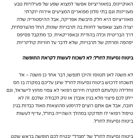
האוקיינוס, במאוריציוס אפשר למצוא שפע של פעילויות טבע 
מעניינות וגם בתי מלון מפוארים המציעים אירוח יוקרתי. 
מאוריציוס היא חלק מיבשת אפריקה, אבל ההיסטוריה שלה 
יצרה מצב שאפשר לחוות בה תרבויות שונות, החל מהצרפתית, 
דרך הבריטית וכלה בהודית ובאפריקאית. כך מתקבל פסיפס 
יפהפה ומרתק של תרבויות, שלא לדבר על חוויות קולינריות.
ביטוח נסיעות לחו"ל: לא לשכוח לעשות לקראת החופשה
לא משנה לאן תטוסו והיכן תנפשו, דבר אחד כן משנה - אל 
תשכחו לרכוש ביטוח נסיעות לחו"ל שיגן עליכם במקרה בו חס 
וחלילה נקלעתם למקרה חירום רפואי לא צפוי מחוץ לישראל, וגם 
ייתן לכם פיצוי מלא בגין אובדן או נזק לכבודה שלכם. זה לא 
חובה, אבל אם אתם רוצים להימנע מהוצאות מאוד כבדות בגין 
טיפול רפואי לו תזדקקו במהלך השהייה בחו"ל, עדיף לעשות 
ביטוח נסיעות לחו"ל.
ביטוח נסיעות לחו"ל של "מגדל" יבטיח לכם חופשה בראש שקט 