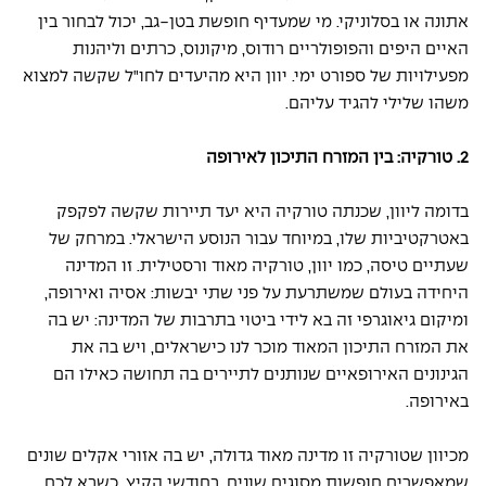
אתונה או בסלוניקי. מי שמעדיף חופשת בטן-גב, יכול לבחור בין 
האיים היפים והפופולריים רודוס, מיקונוס, כרתים וליהנות 
מפעילויות של ספורט ימי. יוון היא מהיעדים לחו"ל שקשה למצוא 
משהו שלילי להגיד עליהם.
2. טורקיה: בין המזרח התיכון לאירופה
בדומה ליוון, שכנתה טורקיה היא יעד תיירות שקשה לפקפק 
באטרקטיביות שלו, במיוחד עבור הנוסע הישראלי. במרחק של 
שעתיים טיסה, כמו יוון, טורקיה מאוד ורסטילית. זו המדינה 
היחידה בעולם שמשתרעת על פני שתי יבשות: אסיה ואירופה, 
ומיקום גיאוגרפי זה בא לידי ביטוי בתרבות של המדינה: יש בה 
את המזרח התיכון המאוד מוכר לנו כישראלים, ויש בה את 
הגינונים האירופאיים שנותנים לתיירים בה תחושה כאילו הם 
באירופה.
מכיוון שטורקיה זו מדינה מאוד גדולה, יש בה אזורי אקלים שונים 
שמאפשרים חופשות מסוגים שונים. בחודשי הקיץ, כשבא לכם 