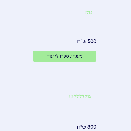
גול!
500 ש"ח
מעניין, ספרו לי עוד
גוללללל!!!!
800 ש"ח