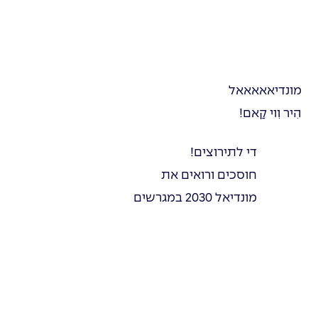
מונדיאאאאאל
הִיר וִוי קַאם!
די לתירוצים!
חוסכים ורואים את
מונדיאל 2030 במגרשים